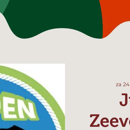
za 24
J
Zeev