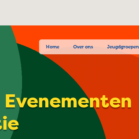
Home
Over ons
Jeugdgroepe
| Evenementen
tie