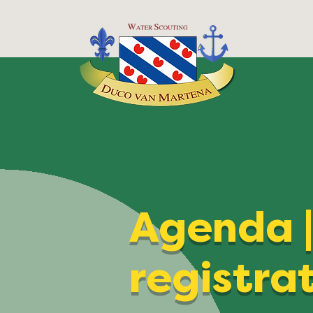
Agenda 
registra