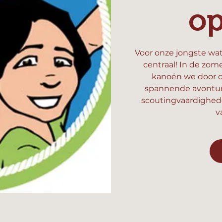
o
Voor onze jongste wat
centraal! In de zom
kanoën we door d
spannende avonture
scoutingvaardighed
v