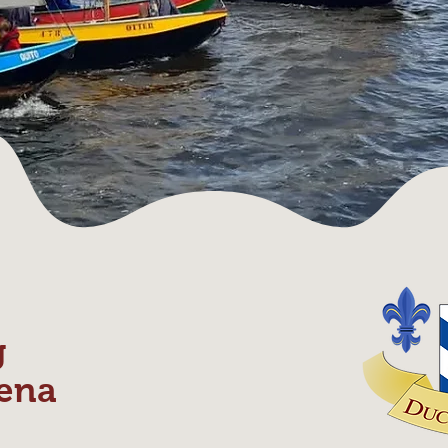
g
ena