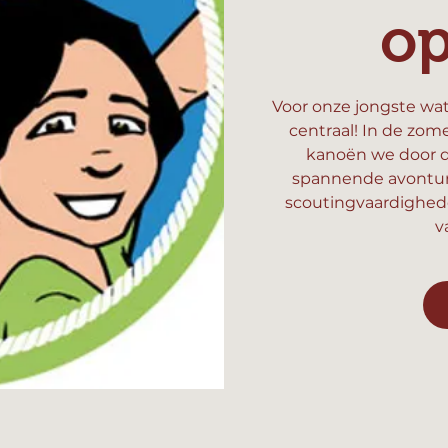
o
Voor onze jongste wat
centraal! In de zom
kanoën we door d
spannende avonture
scoutingvaardighed
v