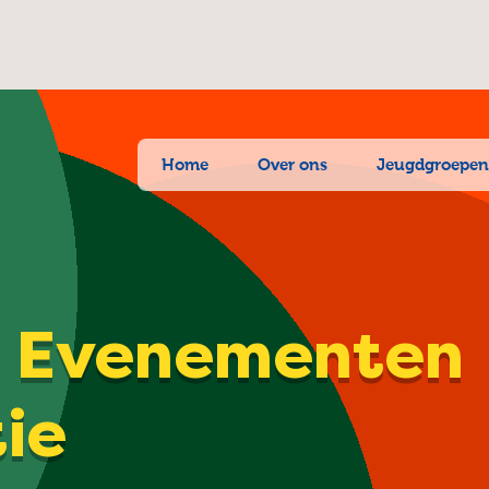
Home
Over ons
Jeugdgroepe
| Evenementen
tie