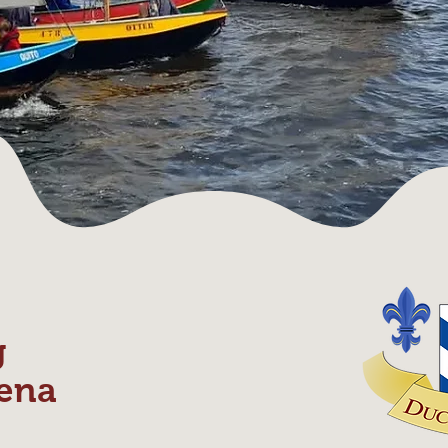
g
ena