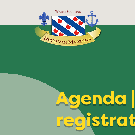
Agenda 
registra