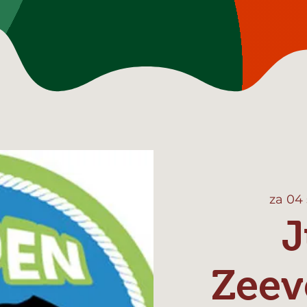
za 04
J
Zeev