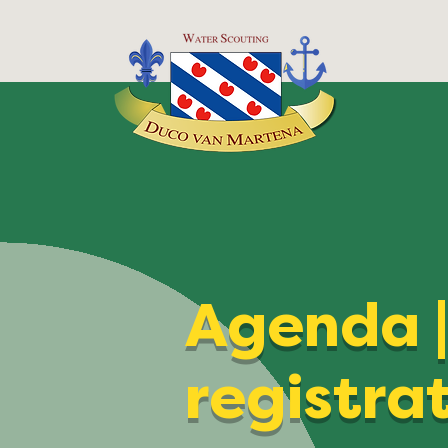
Agenda 
registra