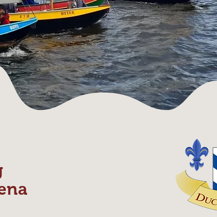
g
ena