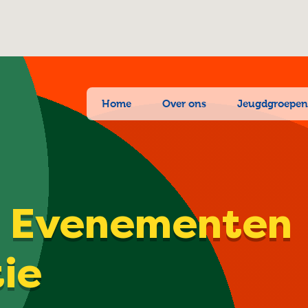
Home
Over ons
Jeugdgroepe
| Evenementen
tie