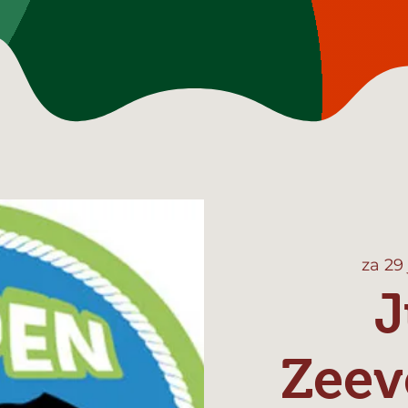
za 29
J
Zeev