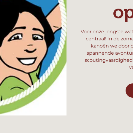
o
Voor onze jongste wat
centraal! In de zom
kanoën we door d
spannende avonture
scoutingvaardighed
v