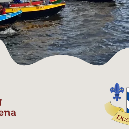
g
ena