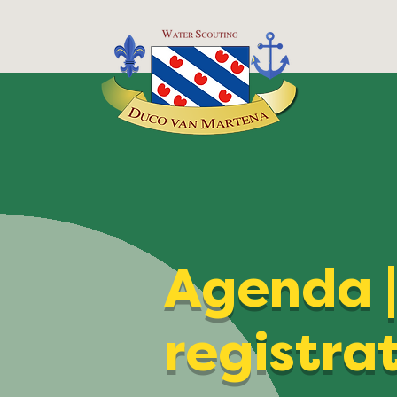
Agenda 
registra