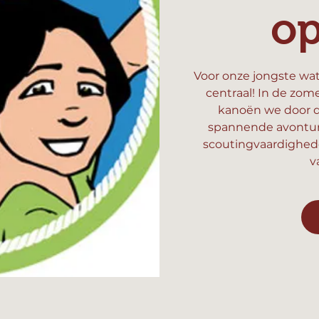
o
Voor onze jongste wat
centraal! In de zom
kanoën we door d
spannende avonture
scoutingvaardighed
v