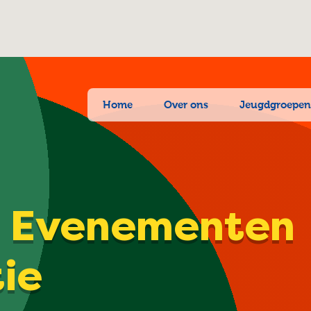
Home
Over ons
Jeugdgroepe
| Evenementen
tie