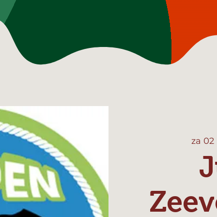
za 02
J
Zeev