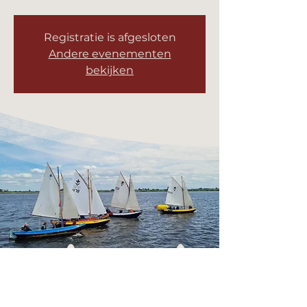
Registratie is afgesloten
Andere evenementen
bekijken
Tijd en locatie
20 dec 2025, 10:00 – 12:00
Leeuwarden, Avondsterweg 11a, 8938
AK Leeuwarden, Nederland
Deel dit evenement