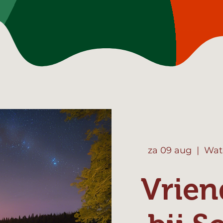
za 09 aug
  |  
Wat
Vrie