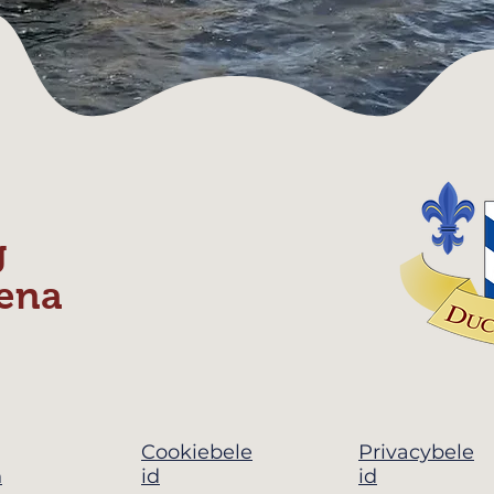
g
ena
Cookiebele
Privacybele
n
id
id