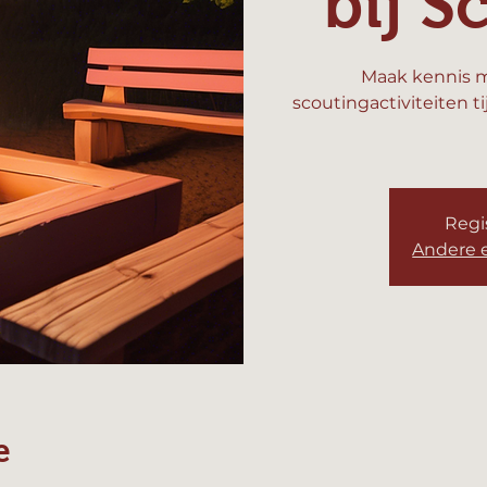
bij S
Maak kennis m
scoutingactiviteiten t
Regis
Andere 
e