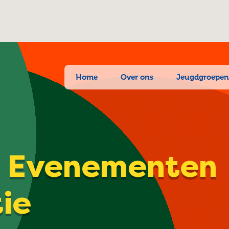
Home
Over ons
Jeugdgroepe
| Evenementen
tie