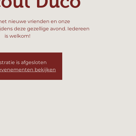
cout Duco
et nieuwe vrienden en onze
ijdens deze gezellige avond. Iedereen
is welkom!
tratie is afgesloten
evenementen bekijken