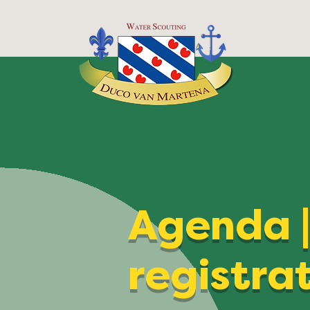
Agenda 
registra