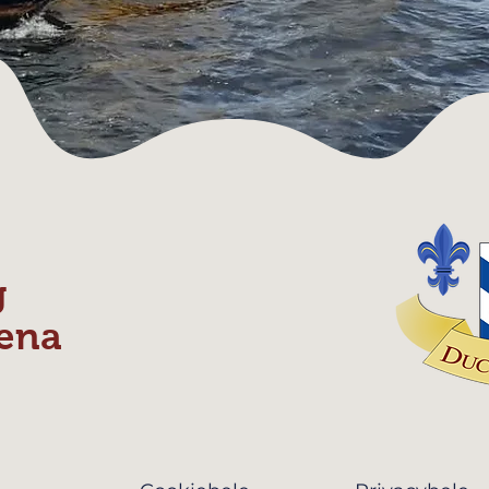
g
ena