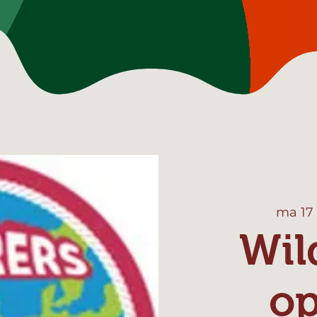
ma 17
Wil
o