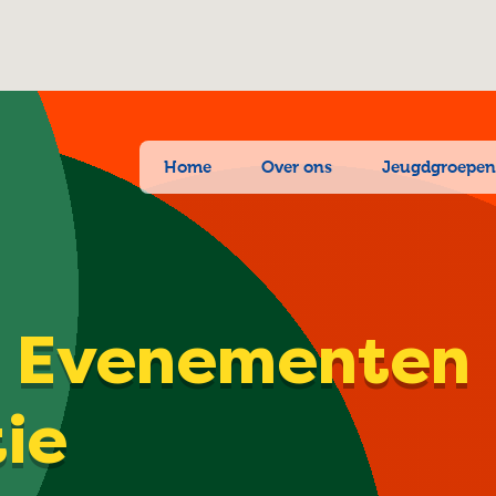
Home
Over ons
Jeugdgroepe
| Evenementen
tie