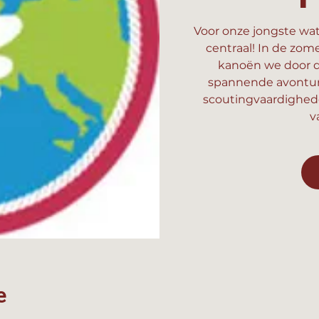
Voor onze jongste wat
centraal! In de zom
kanoën we door d
spannende avonture
scoutingvaardighed
v
e