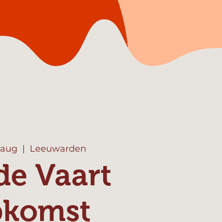
 aug
  |  
Leeuwarden
de Vaart
pkomst