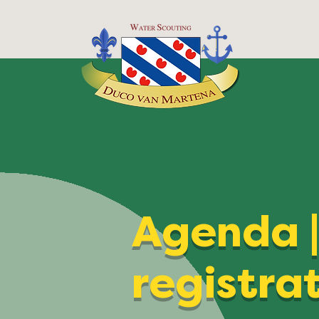
Agenda 
registra