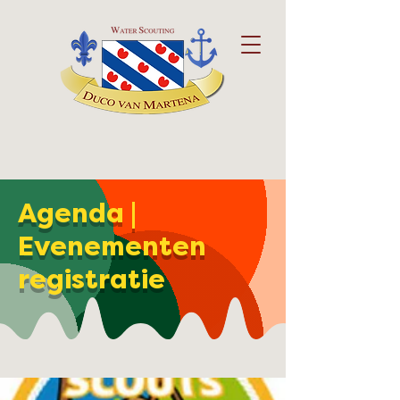
Agenda |
Evenementen
registratie