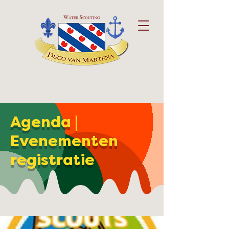
Agenda |
Evenementen
registratie