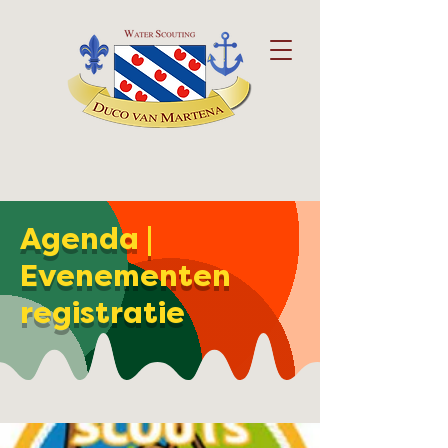
Agenda |
Evenementen
registratie