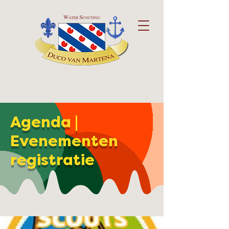
Agenda |
Evenementen
registratie