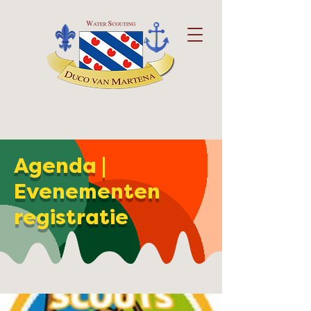
Agenda |
Evenementen
registratie