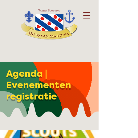
Agenda |
Evenementen
registratie