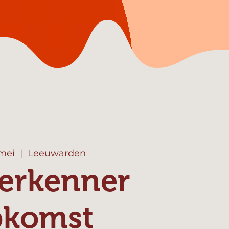
 mei
  |  
Leeuwarden
erkenner
pkomst