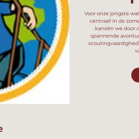
Voor onze jongste wat
centraal! In de zom
kanoën we door d
spannende avonture
scoutingvaardighed
v
e