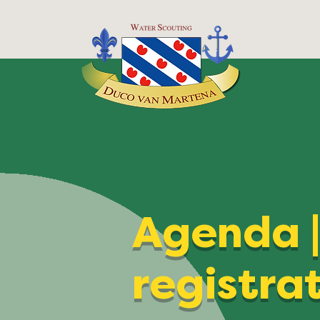
Agenda 
registra