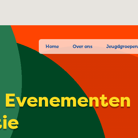
Home
Over ons
Jeugdgroepe
| Evenementen
tie