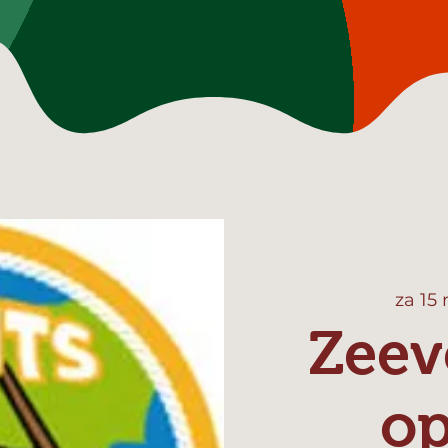
za 15
Zeev
o