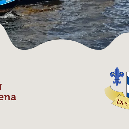
g
ena