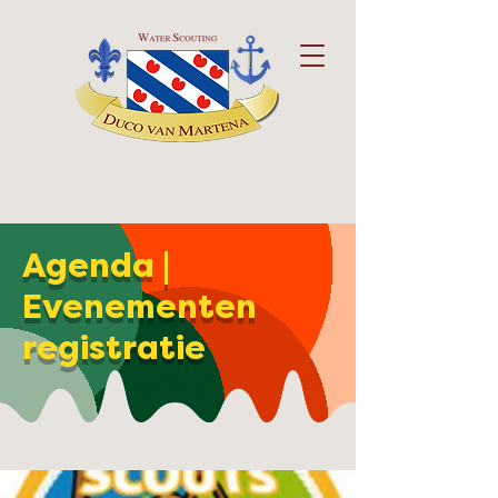
Agenda |
Evenementen
registratie