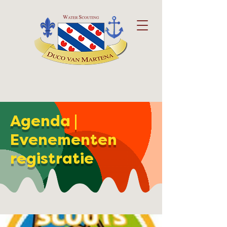
Agenda |
Evenementen
registratie