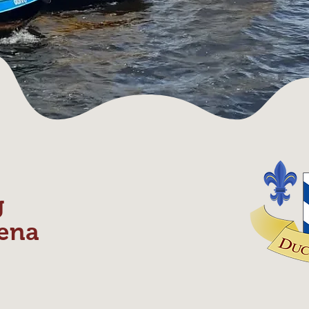
g
ena