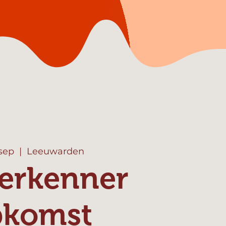
 sep
  |  
Leeuwarden
erkenner
pkomst