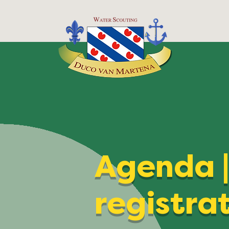
Agenda 
registra