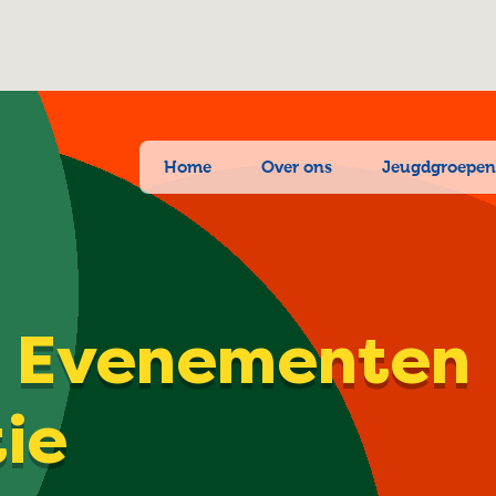
Home
Over ons
Jeugdgroepe
| Evenementen
tie