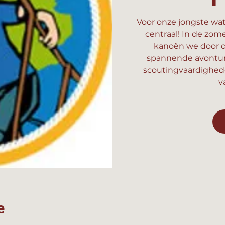
Voor onze jongste wat
centraal! In de zom
kanoën we door d
spannende avonture
scoutingvaardighed
v
e