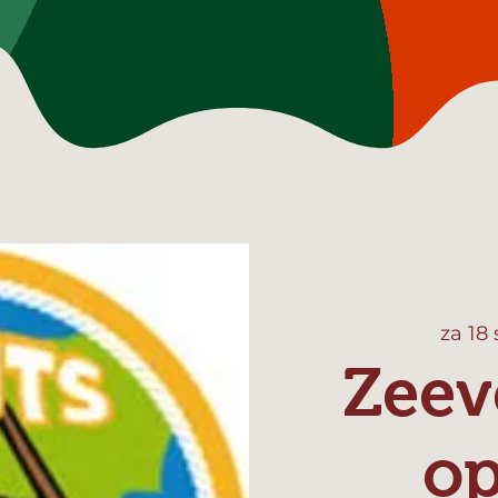
za 18
Zeev
o