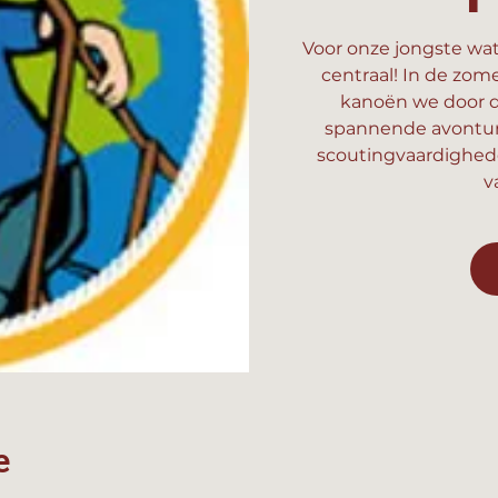
Voor onze jongste wat
centraal! In de zom
kanoën we door d
spannende avonture
scoutingvaardighed
v
e