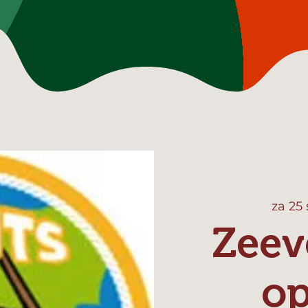
za 25
Zeev
o