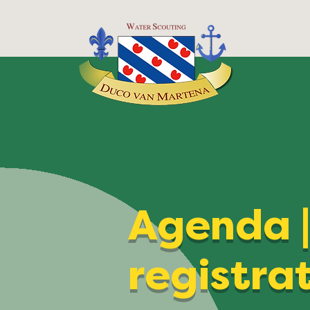
Agenda 
registra