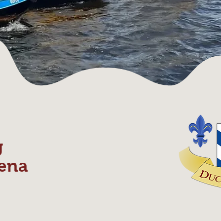
g
ena