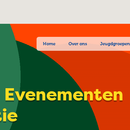
Home
Over ons
Jeugdgroepe
| Evenementen
tie