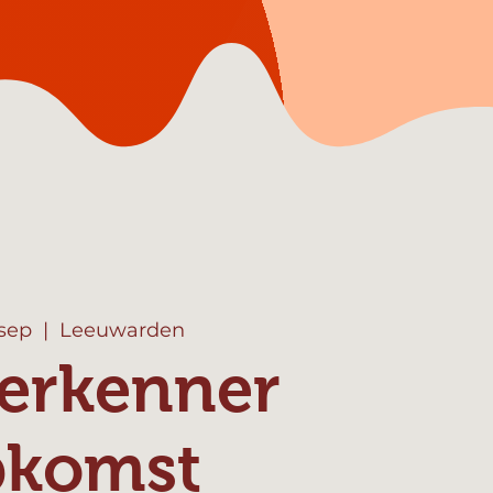
 sep
  |  
Leeuwarden
erkenner
pkomst