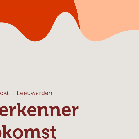
 okt
  |  
Leeuwarden
erkenner
pkomst