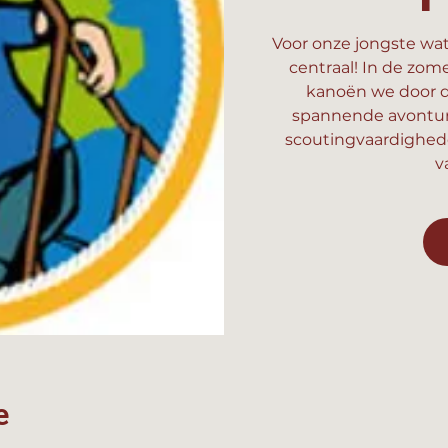
Voor onze jongste wat
centraal! In de zom
kanoën we door d
spannende avonture
scoutingvaardighed
v
e