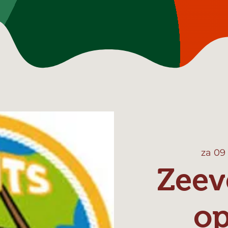
za 09
Zeev
o