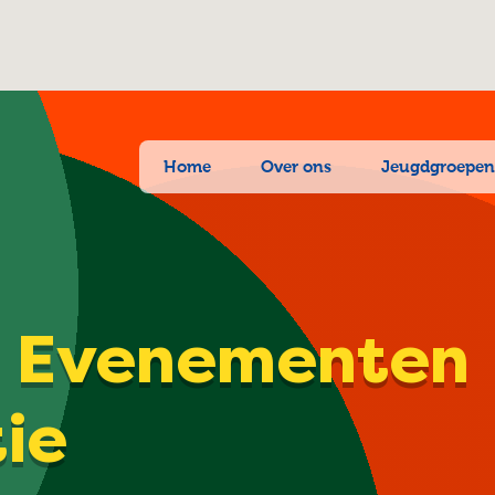
Home
Over ons
Jeugdgroepe
| Evenementen
tie