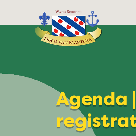
Agenda 
registra