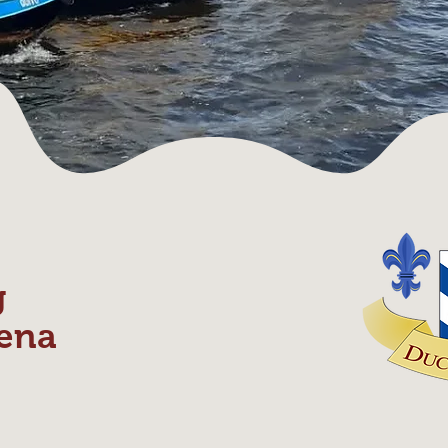
g
ena