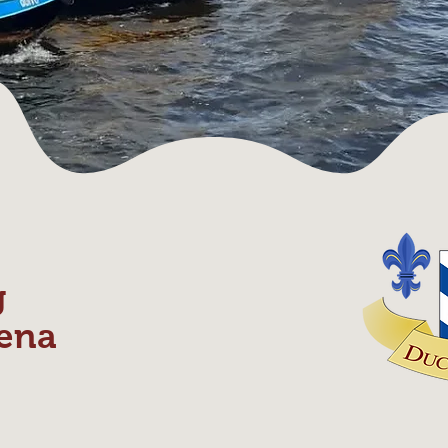
g
ena