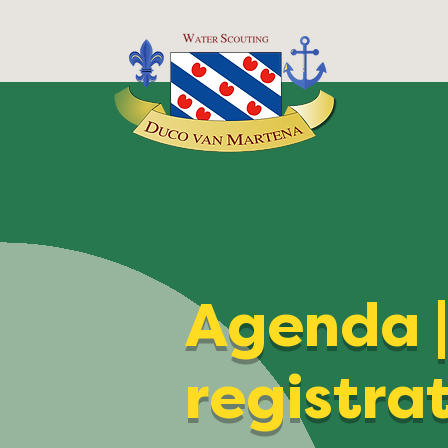
Agenda 
registra