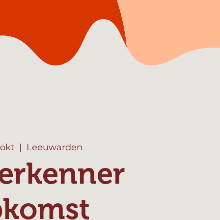
 okt
  |  
Leeuwarden
erkenner
pkomst