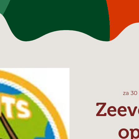
za 30
Zeev
o