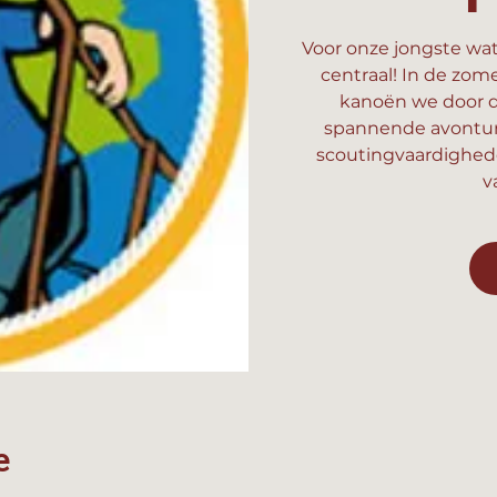
Voor onze jongste wat
centraal! In de zom
kanoën we door d
spannende avonture
scoutingvaardighed
v
e