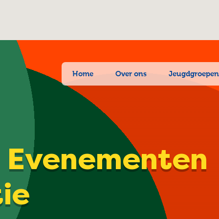
Home
Over ons
Jeugdgroepe
| Evenementen
tie