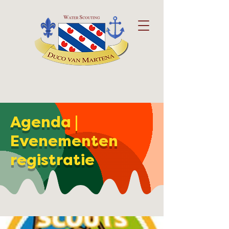
Agenda |
Evenementen
registratie