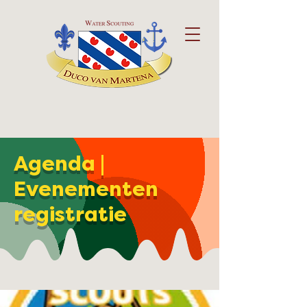
Agenda |
Evenementen
registratie