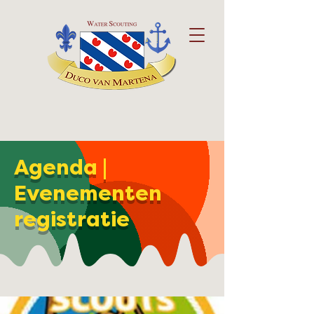
Agenda |
Evenementen
registratie