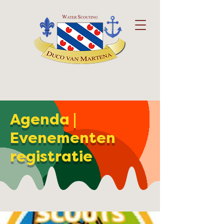
Agenda |
Evenementen
registratie