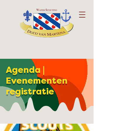
Agenda |
Evenementen
registratie