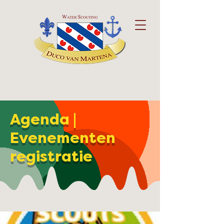
Agenda |
Evenementen
registratie