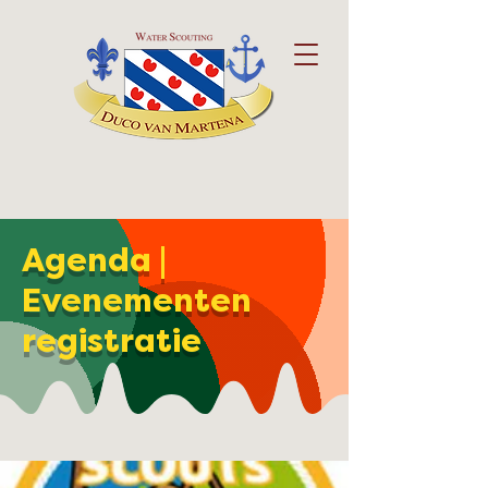
Agenda |
Evenementen
registratie