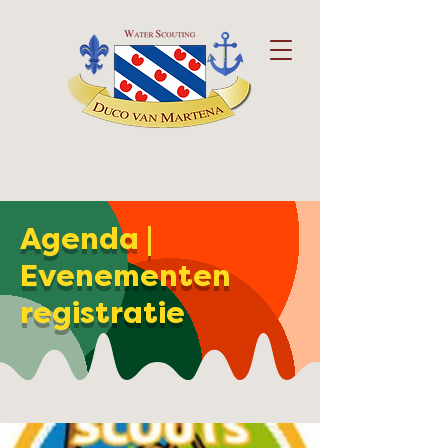
Agenda |
Evenementen
registratie