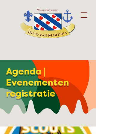
Agenda |
Evenementen
registratie