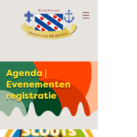
Agenda |
Evenementen
registratie