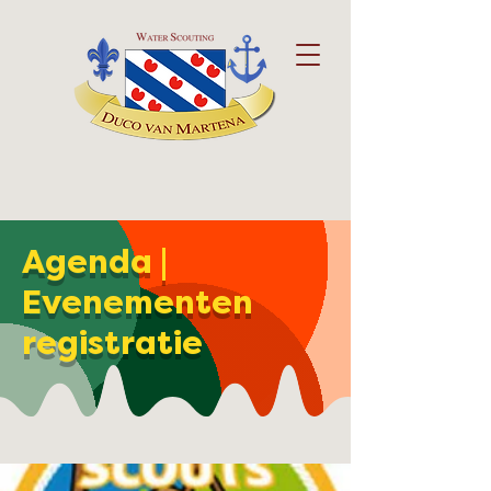
Agenda |
Evenementen
registratie