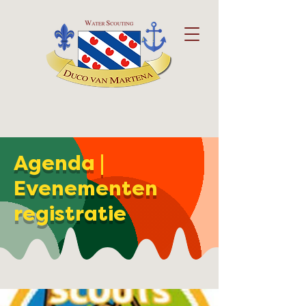
Agenda |
Evenementen
registratie