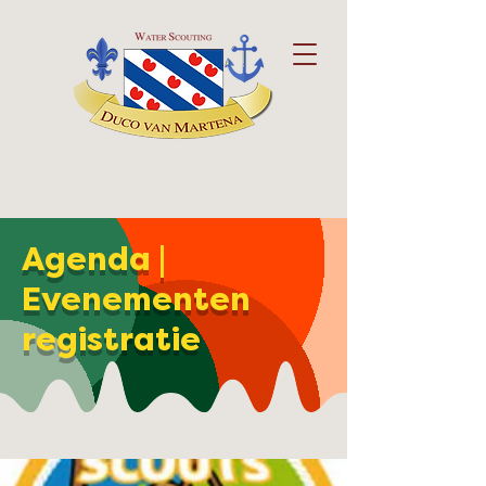
Agenda |
Evenementen
registratie