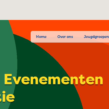
Home
Over ons
Jeugdgroepe
| Evenementen
tie