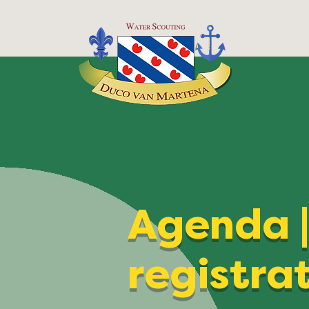
Agenda 
registra