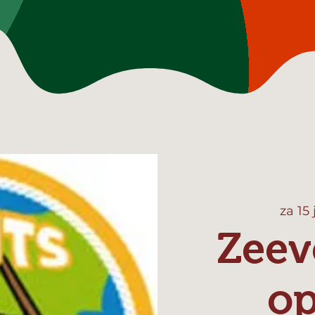
za 15
Zeev
o