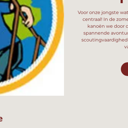
Voor onze jongste wat
centraal! In de zom
kanoën we door d
spannende avonture
scoutingvaardighed
v
e