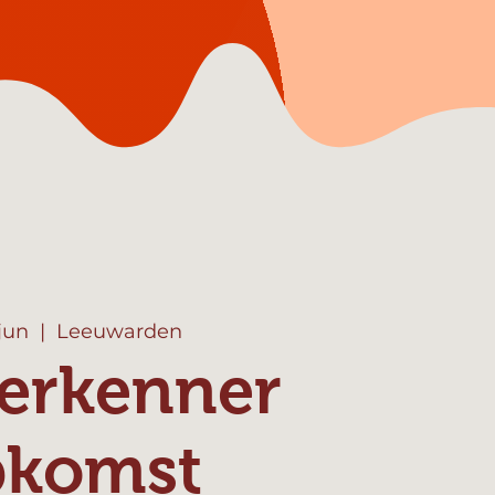
 jun
  |  
Leeuwarden
erkenner
pkomst