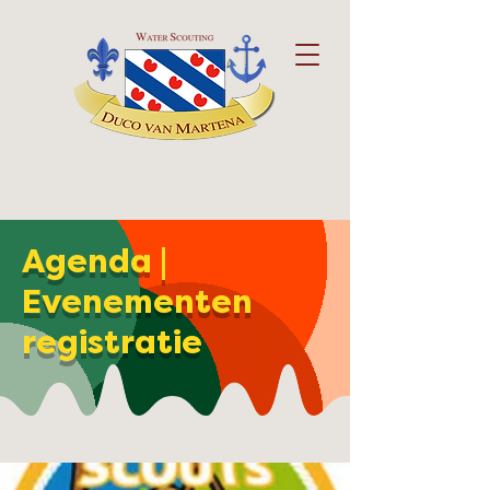
Agenda |
Evenementen
registratie