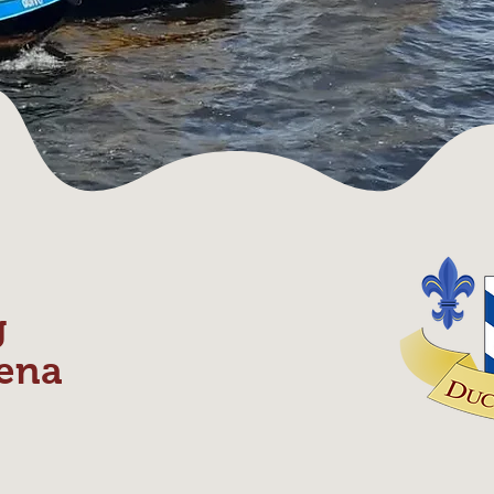
g
ena