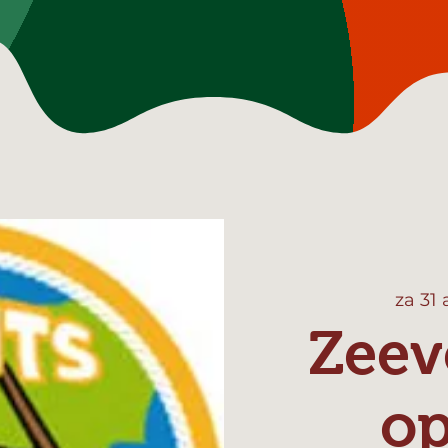
za 31
Zeev
o