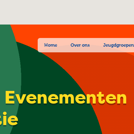
Home
Over ons
Jeugdgroepe
| Evenementen
tie