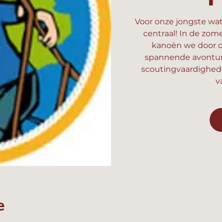
Voor onze jongste wat
centraal! In de zom
kanoën we door d
spannende avonture
scoutingvaardighed
v
e