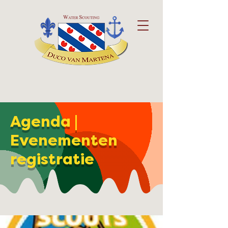
Agenda |
Evenementen
registratie