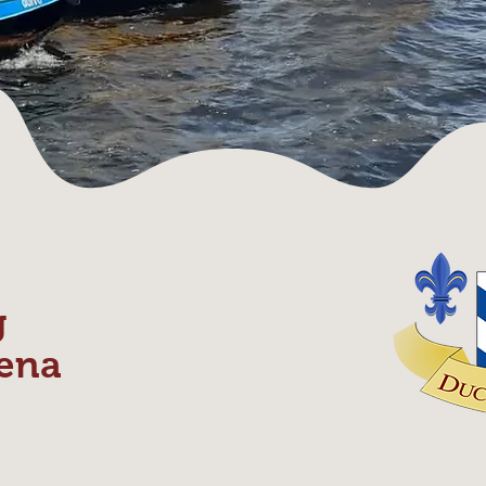
g
ena