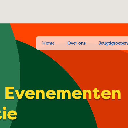
Home
Over ons
Jeugdgroepe
| Evenementen
tie