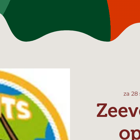
za 28
Zeev
o