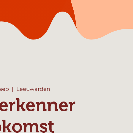
 sep
  |  
Leeuwarden
erkenner
pkomst