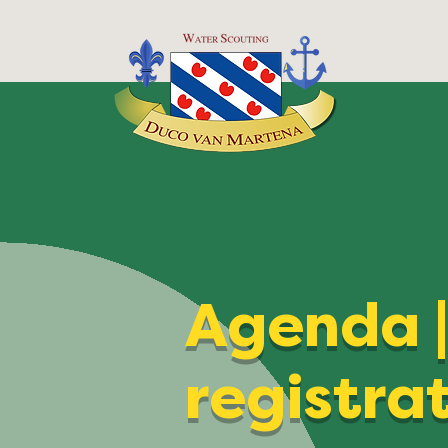
Agenda 
registra