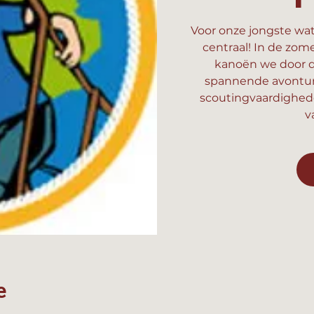
Voor onze jongste wat
centraal! In de zom
kanoën we door d
spannende avonture
scoutingvaardighed
v
e