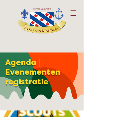
Agenda |
Evenementen
registratie