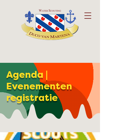
Agenda |
Evenementen
registratie