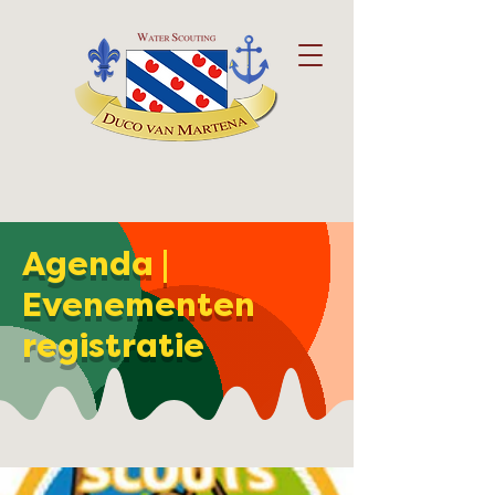
Agenda |
Evenementen
registratie