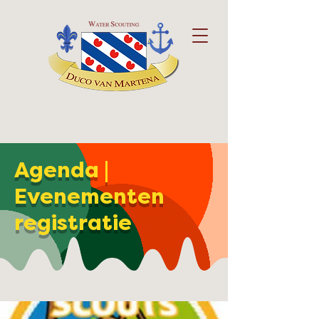
Agenda |
Evenementen
registratie