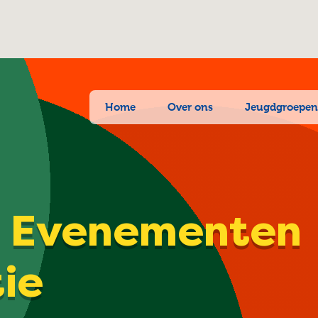
Home
Over ons
Jeugdgroepe
| Evenementen
tie