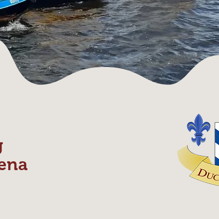
g
ena