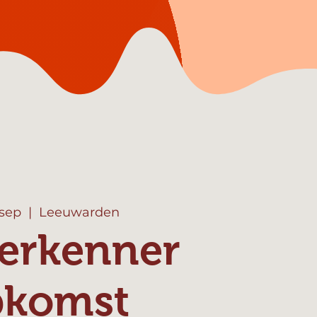
 sep
  |  
Leeuwarden
erkenner
pkomst