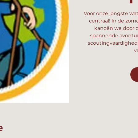
Voor onze jongste wat
centraal! In de zom
kanoën we door d
spannende avonture
scoutingvaardighed
v
e