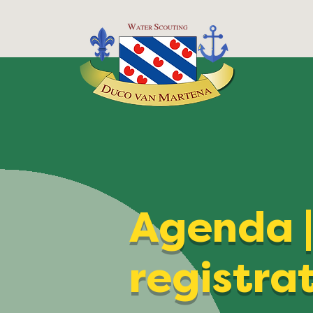
Agenda 
registra