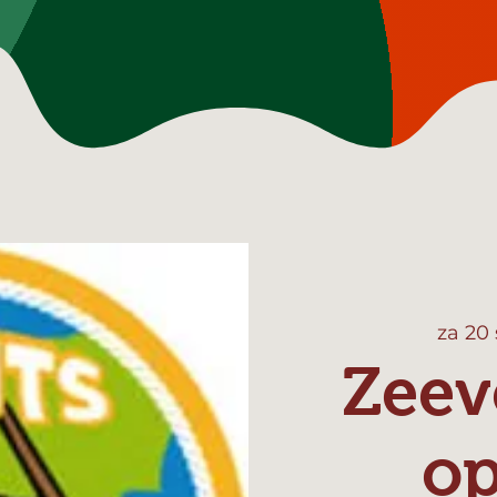
za 20
Zeev
o