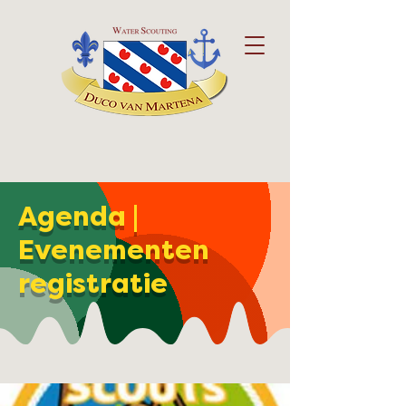
Agenda |
Evenementen
registratie