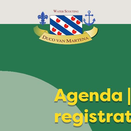
Agenda 
registra