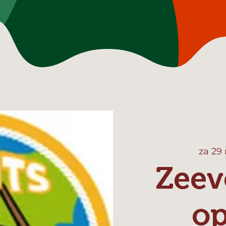
za 29
Zeev
o