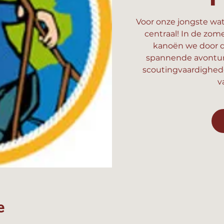
Voor onze jongste wat
centraal! In de zom
kanoën we door d
spannende avonture
scoutingvaardighed
v
e