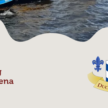
g
ena