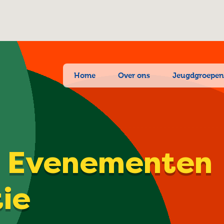
Home
Over ons
Jeugdgroepe
| Evenementen
tie