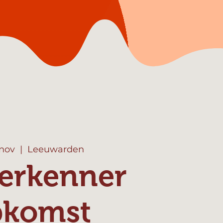
 nov
  |  
Leeuwarden
erkenner
pkomst