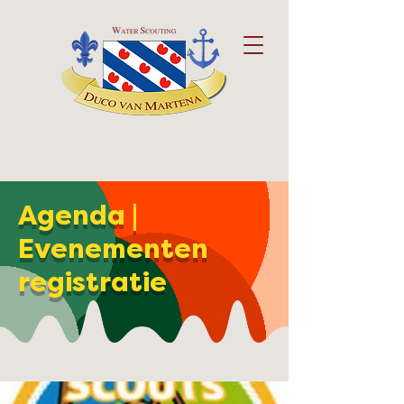
Agenda |
Evenementen
registratie