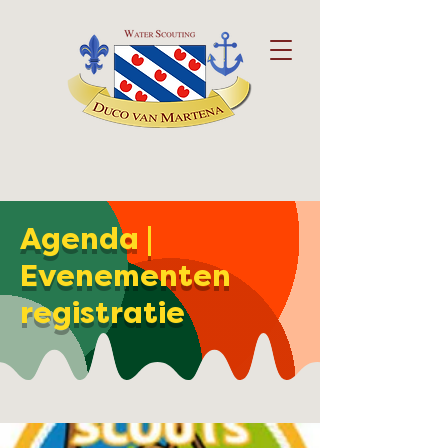
Agenda |
Evenementen
registratie