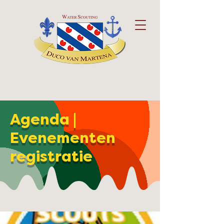
Agenda |
Evenementen
registratie