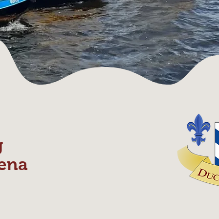
g
ena