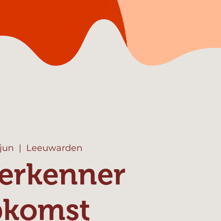
 jun
  |  
Leeuwarden
erkenner
pkomst