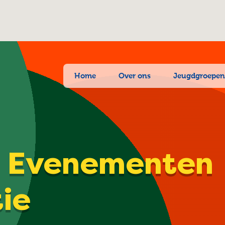
Home
Over ons
Jeugdgroepe
| Evenementen
tie