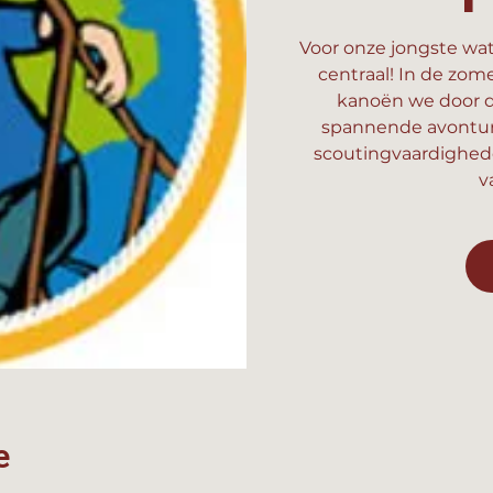
Voor onze jongste wat
centraal! In de zom
kanoën we door d
spannende avonture
scoutingvaardighed
v
e