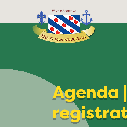
Agenda 
registra