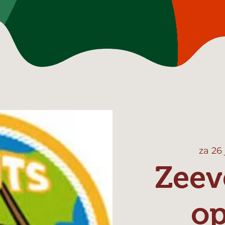
za 26
Zeev
o