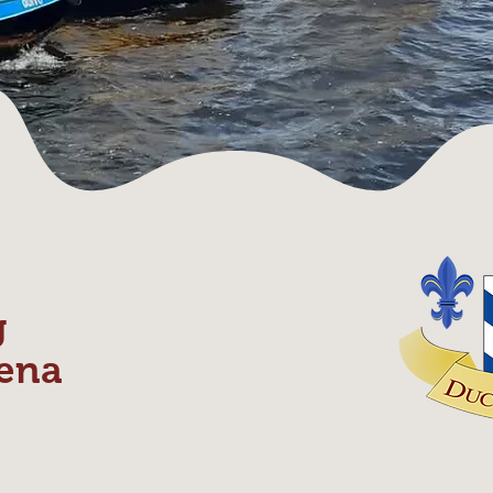
g
ena