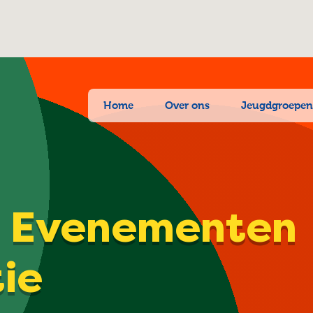
Home
Over ons
Jeugdgroepe
| Evenementen
tie