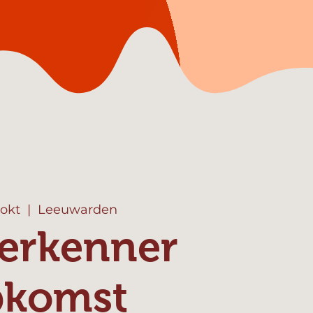
 okt
  |  
Leeuwarden
erkenner
pkomst