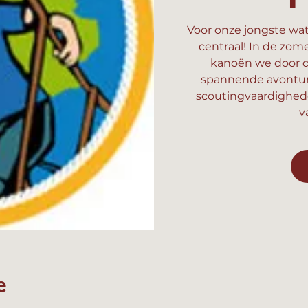
Voor onze jongste wat
centraal! In de zom
kanoën we door d
spannende avonture
scoutingvaardighed
v
e