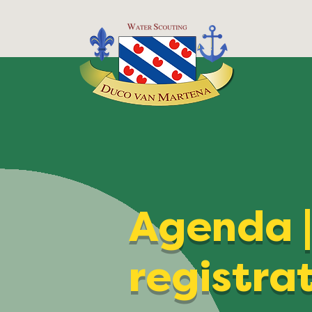
Agenda 
registra