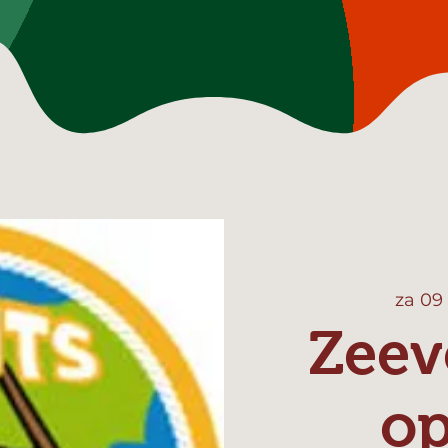
za 09
Zeev
o